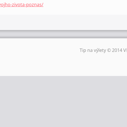
vojho-zivota-poznas/
Tip na výlety © 2014 V