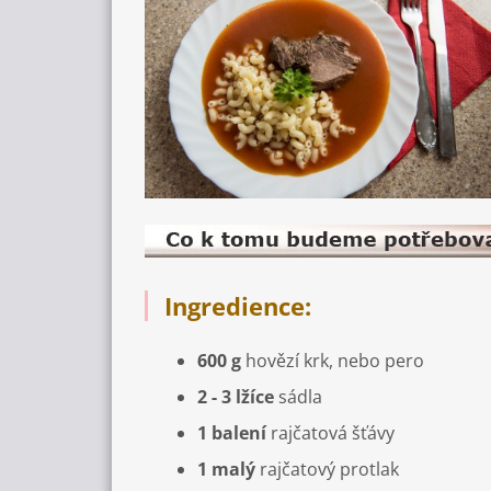
Ingredience:
600 g
hovězí krk, nebo pero
2 - 3 lžíce
sádla
1 balení
rajčatová šťávy
1 malý
rajčatový protlak