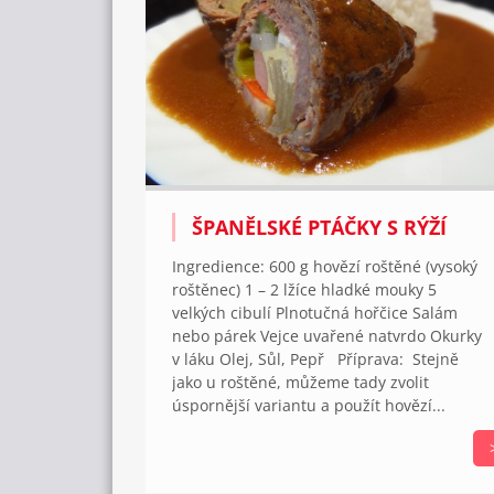
ŠPANĚLSKÉ PTÁČKY S RÝŽÍ
Ingredience: 600 g hovězí roštěné (vysoký
roštěnec) 1 – 2 lžíce hladké mouky 5
velkých cibulí Plnotučná hořčice Salám
nebo párek Vejce uvařené natvrdo Okurky
v láku Olej, Sůl, Pepř Příprava: Stejně
jako u roštěné, můžeme tady zvolit
úspornější variantu a použít hovězí...