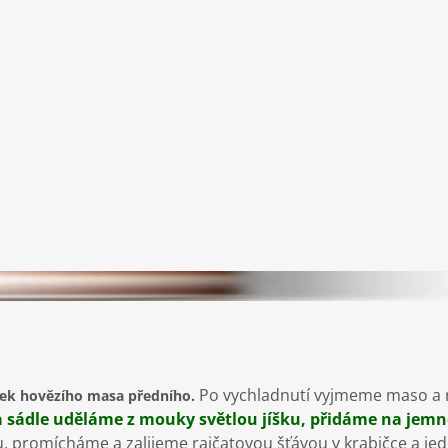
Po vychladnutí vyjmeme maso a n
usek hovězího masa předního.
 sádle uděláme z mouky světlou jíšku, přidáme na jemn
kru, promícháme a zalijeme rajčatovou šťávou v krabičce a j