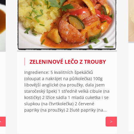
ZELENINOVÉ LEČO Z TROUBY
Ingredience: 5 kvalitních špekáčků
(oloupat a nakrájet na půlkolečka) 100g
libovější anglické (na proužky, dala jsem
staročeský špek) 1 středně velká cibule (na
kostičky) 2 lžíce sádla 1 mladá cuketka i se
slupkou (na čtvrtkolečka) 2 červené
papriky (na proužky) 2 žluté papriky (na...
>
>