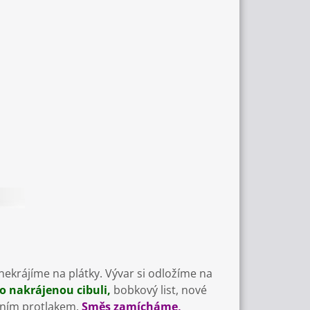
ekrájíme na plátky. Vývar si odložíme na
o nakrájenou cibuli,
bobkový list, nové
edním protlakem.
Směs zamícháme,