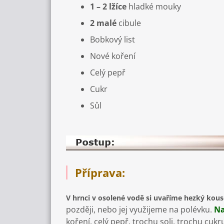
1 – 2 lžíce
hladké mouky
2 malé
cibule
Bobkový list
Nové koření
Celý pepř
Cukr
Sůl
Příprava:
V hrnci v osolené vodě si uvaříme hezký ko
později, nebo jej využijeme na polévku.
Na
koření, celý pepř, trochu soli, trochu cu