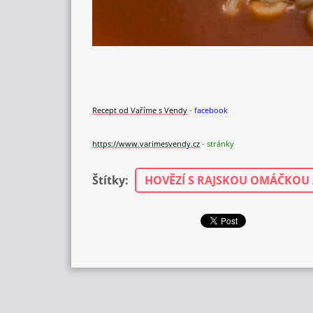
Recept od
V
aříme s Vendy
-
facebook
https://www.varimesvendy.cz
-
stránky
Štítky
:
HOVĚZÍ S RAJSKOU OMÁČKOU 