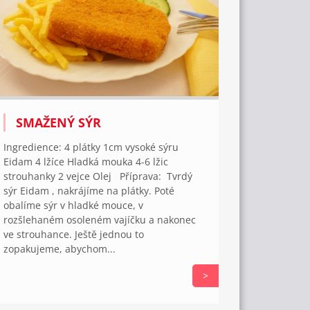
SMAŽENÝ SÝR
Ingredience: 4 plátky 1cm vysoké sýru
Eidam 4 lžíce Hladká mouka 4-6 lžic
strouhanky 2 vejce Olej Příprava: Tvrdý
sýr Eidam , nakrájíme na plátky. Poté
obalíme sýr v hladké mouce, v
rozšlehaném osoleném vajíčku a nakonec
ve strouhance. Ještě jednou to
zopakujeme, abychom...
>