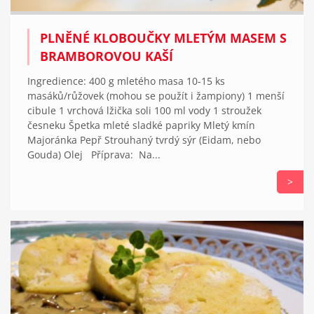
PLNĚNÉ KLOBOUČKY MLETÝM MASEM S
BRAMBOROVOU KAŠÍ
Ingredience: 400 g mletého masa 10-15 ks
masáků/růžovek (mohou se použít i žampiony) 1 menší
cibule 1 vrchová lžička soli 100 ml vody 1 stroužek
česneku Špetka mleté sladké papriky Mletý kmín
Majoránka Pepř Strouhaný tvrdý sýr (Eidam, nebo
Gouda) Olej Příprava: Na...
>