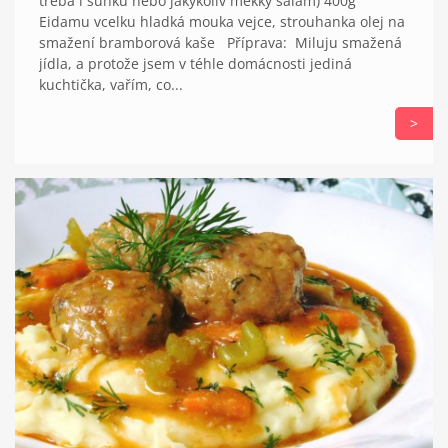
třeba i šunku nebo jakýkoliv měkký salám) 400g
Eidamu vcelku hladká mouka vejce, strouhanka olej na
smažení bramborová kaše Příprava: Miluju smažená
jídla, a protože jsem v téhle domácnosti jediná
kuchtička, vařím, co...
>