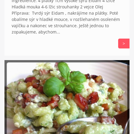
Ingredience: 4 plátky 1cm vysoké sýru Eidam 4 lžíce
Hladká mouka 4-6 lžic strouhanky 2 vejce Olej
Příprava: Tvrdý sýr Eidam , nakrájíme na plátky. Poté
obalíme sýr v hladké mouce, v rozšlehaném osoleném
vajíčku a nakonec ve strouhance. Ještě jednou to
zopakujeme, abychom...
>