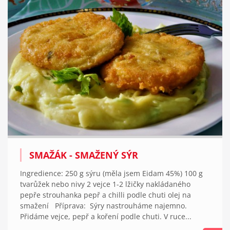
SMAŽÁK - SMAŽENÝ SÝR
Ingredience: 250 g sýru (měla jsem Eidam 45%) 100 g
tvarůžek nebo nivy 2 vejce 1-2 lžičky nakládaného
pepře strouhanka pepř a chilli podle chuti olej na
smažení Příprava: Sýry nastrouháme najemno.
Přidáme vejce, pepř a koření podle chuti. V ruce...