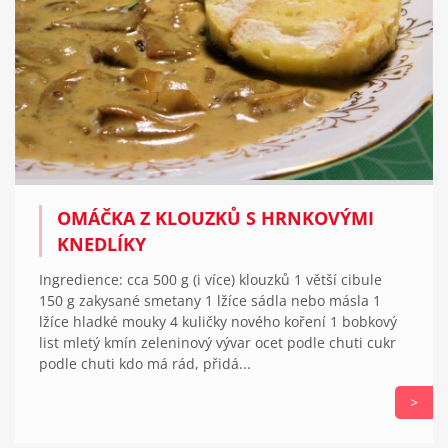
OMÁČKA Z KLOUZKŮ S HRNKOVÝMI
KNEDLÍKY
Ingredience: cca 500 g (i více) klouzků 1 větší cibule
150 g zakysané smetany 1 lžíce sádla nebo másla 1
lžíce hladké mouky 4 kuličky nového koření 1 bobkový
list mletý kmín zeleninový vývar ocet podle chuti cukr
podle chuti kdo má rád, přidá...
>