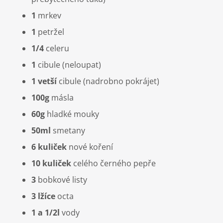
1
mrkev
1
petržel
1/4
celeru
1
cibule (neloupat)
1 vetší
cibule (nadrobno pokrájet)
100g
másla
60g
hladké mouky
50ml
smetany
6 kuliček
nové koření
10 kuliček
celého černého pepře
3
bobkové listy
3 lžíce
octa
1 a 1/2l
vody