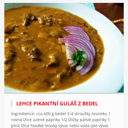
LEHCE PIKANTNÍ GULÁŠ Z BEDEL
Ingredience: cca 600 g bedel 3-4 stroužky česneku 1
rovná lžíce uzené papriky 1/2 lžičky pálivé papriky 1
plná lžíce hladké mouky vývar nebo voda (ale vývar