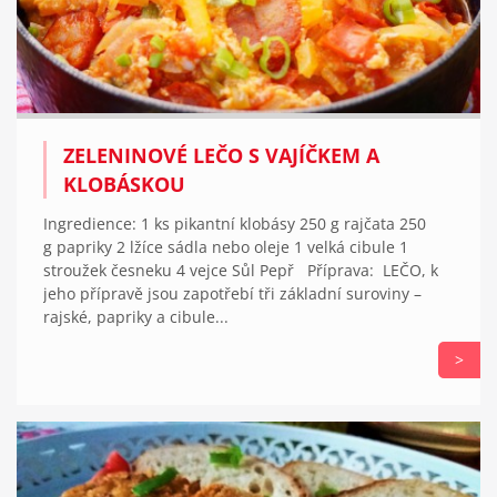
ZELENINOVÉ LEČO S VAJÍČKEM A
KLOBÁSKOU
Ingredience: 1 ks pikantní klobásy 250 g rajčata 250
g papriky 2 lžíce sádla nebo oleje 1 velká cibule 1
stroužek česneku 4 vejce Sůl Pepř Příprava: LEČO, k
jeho přípravě jsou zapotřebí tři základní suroviny –
rajské, papriky a cibule...
>