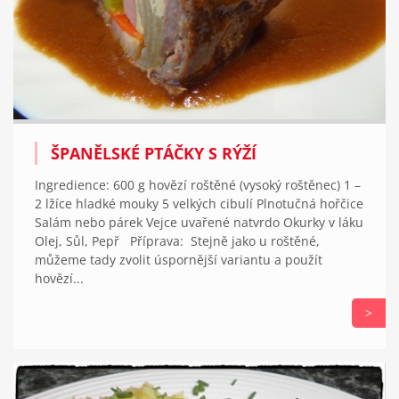
ŠPANĚLSKÉ PTÁČKY S RÝŽÍ
Ingredience: 600 g hovězí roštěné (vysoký roštěnec) 1 –
2 lžíce hladké mouky 5 velkých cibulí Plnotučná hořčice
Salám nebo párek Vejce uvařené natvrdo Okurky v láku
Olej, Sůl, Pepř Příprava: Stejně jako u roštěné,
můžeme tady zvolit úspornější variantu a použít
hovězí...
>