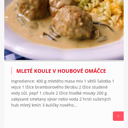
MLETÉ KOULE V HOUBOVÉ OMÁČCE
Ingredience: 400 g mletého masa mix 1 větší šalotka 1
vejce 1 lžíce bramborového škrobu 2 lžíce studené
vody sůl, pepř 1 cibule 2 lžíce hladké mouky 200 g
zakysané smetany vývar nebo voda 2 hrsti sušených
hub mletý kmín 3 kuličky nového...
>