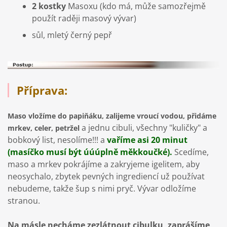
2 kostky
Masoxu (kdo má, může samozřejmě
použít raději masový vývar)
sůl, mletý černý pepř
Příprava:
Maso vložíme do papiňáku, zalijeme vroucí vodou, přidáme
a jednu cibuli, všechny "kuličky" a
mrkev, celer, petržel
bobkový list, nesolíme!!! a
vaříme asi 20 minut
(masíčko musí být úúúplně měkkoučké).
Scedíme,
maso a mrkev pokrájíme a zakryjeme igelitem, aby
neosychalo, zbytek pevných ingrediencí už používat
nebudeme, takže šup s nimi pryč. Vývar odložíme
stranou.
Na másle necháme zezlátnout cibulku, zaprášíme