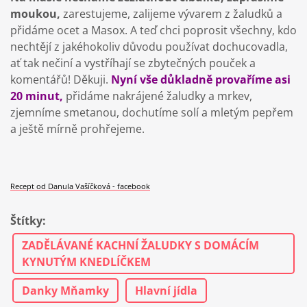
moukou,
zarestujeme, zalijeme vývarem z žaludků a
přidáme ocet a Masox. A teď chci poprosit všechny, kdo
nechtějí z jakéhokoliv důvodu používat dochucovadla,
ať tak nečiní a vystříhají se zbytečných pouček a
komentářů! Děkuji.
Nyní vše důkladně provaříme asi
20 minut,
přidáme nakrájené žaludky a mrkev,
zjemníme smetanou, dochutíme solí a mletým pepřem
a ještě mírně prohřejeme.
Recept od Danula Vašíčková - facebook
Štítky
:
ZADĚLÁVANÉ KACHNÍ ŽALUDKY S DOMÁCÍM
KYNUTÝM KNEDLÍČKEM
Danky Mňamky
Hlavní jídla