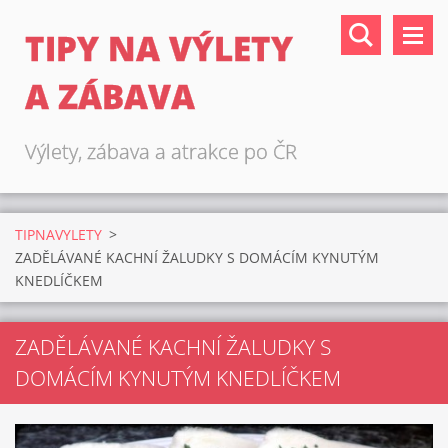
TIPY NA VÝLETY
A ZÁBAVA
Výlety, zábava a atrakce po ČR
TIPNAVYLETY
>
ZADĚLÁVANÉ KACHNÍ ŽALUDKY S DOMÁCÍM KYNUTÝM
KNEDLÍČKEM
ZADĚLÁVANÉ KACHNÍ ŽALUDKY S
DOMÁCÍM KYNUTÝM KNEDLÍČKEM