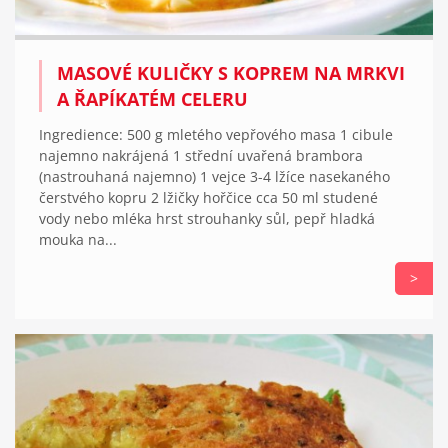
MASOVÉ KULIČKY S KOPREM NA MRKVI
A ŘAPÍKATÉM CELERU
Ingredience: 500 g mletého vepřového masa 1 cibule
najemno nakrájená 1 střední uvařená brambora
(nastrouhaná najemno) 1 vejce 3-4 lžíce nasekaného
čerstvého kopru 2 lžičky hořčice cca 50 ml studené
vody nebo mléka hrst strouhanky sůl, pepř hladká
mouka na...
>