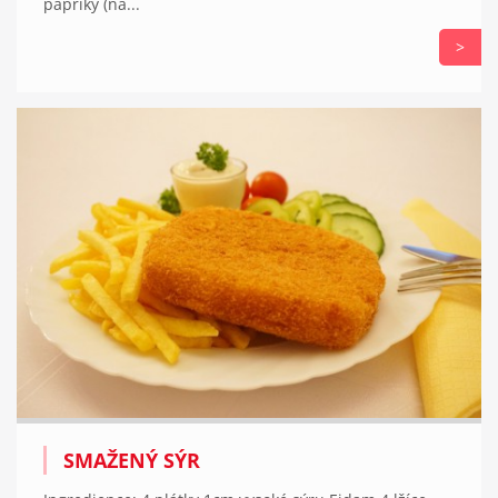
papriky (na...
>
SMAŽENÝ SÝR