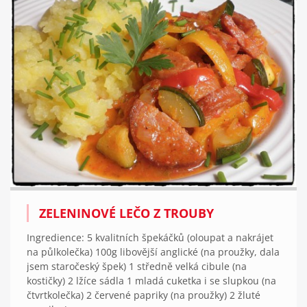
ZELENINOVÉ LEČO Z TROUBY
Ingredience: 5 kvalitních špekáčků (oloupat a nakrájet
na půlkolečka) 100g libovější anglické (na proužky, dala
jsem staročeský špek) 1 středně velká cibule (na
kostičky) 2 lžíce sádla 1 mladá cuketka i se slupkou (na
čtvrtkolečka) 2 červené papriky (na proužky) 2 žluté