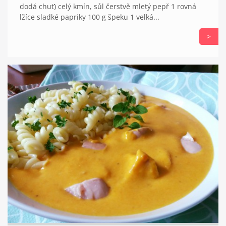
dodá chuť) celý kmín, sůl čerstvě mletý pepř 1 rovná
lžíce sladké papriky 100 g špeku 1 velká...
>