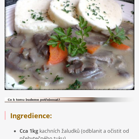
Ingredience:
Cca 1kg
kachních žaludků (odblanit a očistit od
přebytečného tuku)