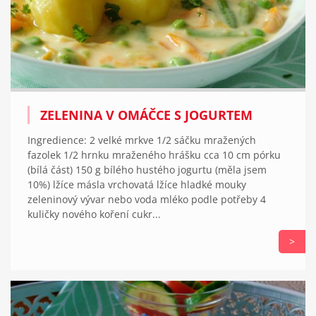
ZELENINA V OMÁČCE S JOGURTEM
Ingredience: 2 velké mrkve 1/2 sáčku mražených
fazolek 1/2 hrnku mraženého hrášku cca 10 cm pórku
(bílá část) 150 g bílého hustého jogurtu (měla jsem
10%) lžíce másla vrchovatá lžíce hladké mouky
zeleninový vývar nebo voda mléko podle potřeby 4
kuličky nového koření cukr...
>