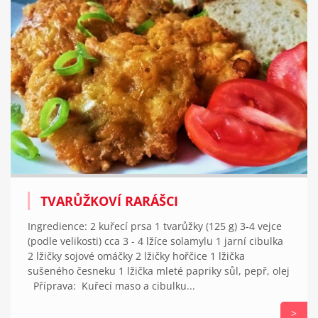
TVARŮŽKOVÍ RARÁŠCI
Ingredience: 2 kuřecí prsa 1 tvarůžky (125 g) 3-4 vejce
(podle velikosti) cca 3 - 4 lžíce solamylu 1 jarní cibulka
2 lžičky sojové omáčky 2 lžičky hořčice 1 lžička
sušeného česneku 1 lžička mleté papriky sůl, pepř, olej
Příprava: Kuřecí maso a cibulku...
>