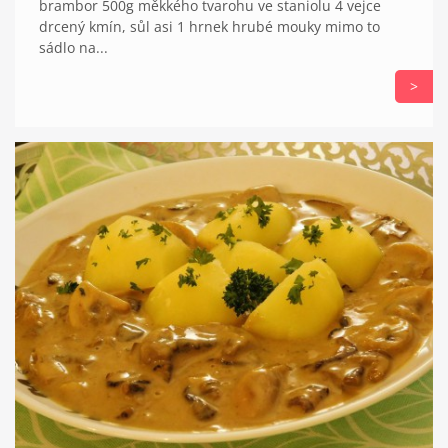
brambor 500g měkkého tvarohu ve staniolu 4 vejce
drcený kmín, sůl asi 1 hrnek hrubé mouky mimo to
sádlo na...
>