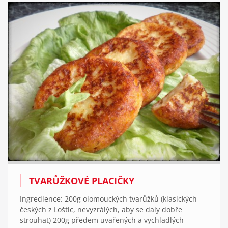
TVARŮŽKOVÉ PLACIČKY
Ingredience: 200g olomouckých tvarůžků (klasických
českých z Loštic, nevyzrálých, aby se daly dobře
strouhat) 200g předem uvařených a vychladlých