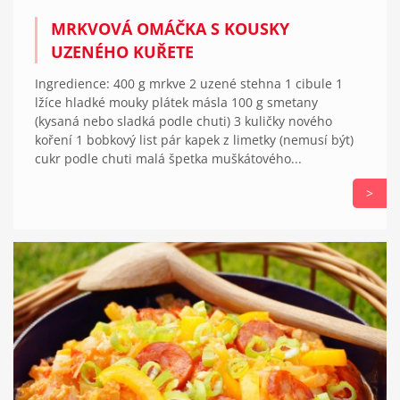
MRKVOVÁ OMÁČKA S KOUSKY
UZENÉHO KUŘETE
Ingredience: 400 g mrkve 2 uzené stehna 1 cibule 1
lžíce hladké mouky plátek másla 100 g smetany
(kysaná nebo sladká podle chuti) 3 kuličky nového
koření 1 bobkový list pár kapek z limetky (nemusí být)
cukr podle chuti malá špetka muškátového...
>