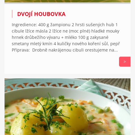
DVOJÍ HOUBOVKA
Ingredience: 400 g žampionu 2 hrsti sušených hub 1
cibule lžíce másla 2 lžíce ne (moc plné) hladké mouky
hrnek drůbežího vývaru + mléko 100 g zakysané
smetany mletý kmín 4 kuličky nového koření sůl, pepř
Příprava: Drobně nakrájenou cibuli orestujeme na...
>