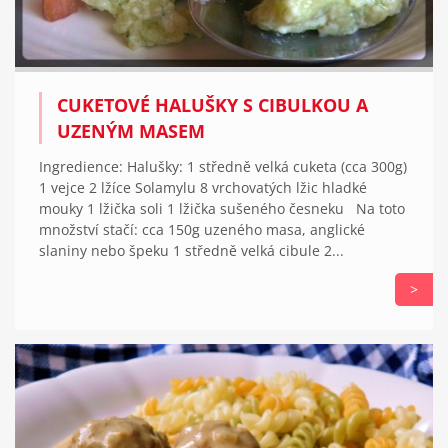
CUKETOVÉ HALUŠKY S CIBULKOU A
UZENÝM MASEM
Ingredience: Halušky: 1 středně velká cuketa (cca 300g)
1 vejce 2 lžíce Solamylu 8 vrchovatých lžic hladké
mouky 1 lžička soli 1 lžička sušeného česneku Na toto
množství stačí: cca 150g uzeného masa, anglické
slaniny nebo špeku 1 středně velká cibule 2...
>