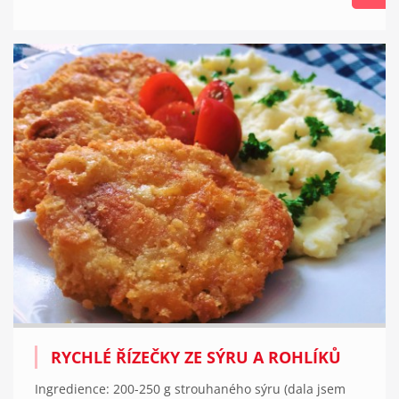
RYCHLÉ ŘÍZEČKY ZE SÝRU A ROHLÍKŮ
Ingredience: 200-250 g strouhaného sýru (dala jsem