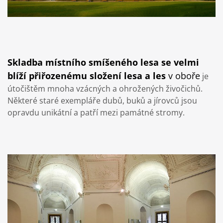
Skladba místního smíšeného lesa se velmi
blíží přiřozenému složení lesa a les
v oboře
je
útočištěm mnoha vzácných a ohrožených živočichů.
Některé staré exempláře dubů, buků a jírovců jsou
opravdu unikátní a patří mezi památné stromy.