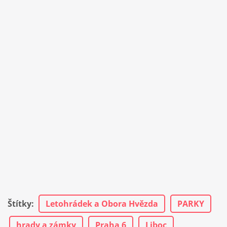
Štítky
:
Letohrádek a Obora Hvězda
PARKY
hrady a zámky
Praha 6
Liboc