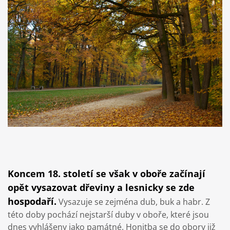
Koncem 18. století se však v oboře začínají
opět vysazovat dřeviny a lesnicky se zde
hospodaří.
Vysazuje se zejména dub, buk a habr. Z
této doby pochází nejstarší duby v oboře, které jsou
dnes vyhlášeny jako památné. Honitba se do obory již