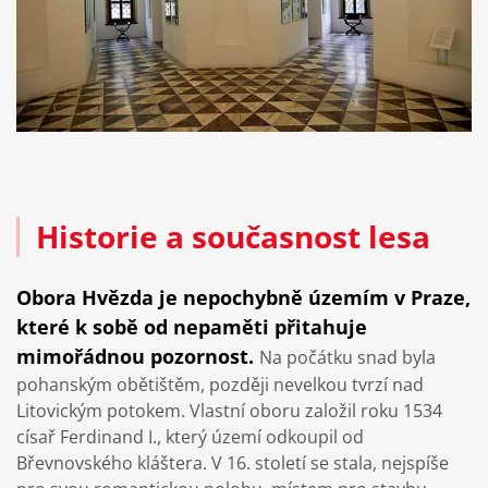
Historie a současnost lesa
Obora Hvězda je nepochybně územím v Praze,
které k sobě od nepaměti přitahuje
mimořádnou pozornost.
Na počátku snad byla
pohanským obětištěm, později nevelkou tvrzí nad
Litovickým potokem. Vlastní oboru založil roku 1534
císař Ferdinand I., který území odkoupil od
Břevnovského kláštera. V 16. století se stala, nejspíše