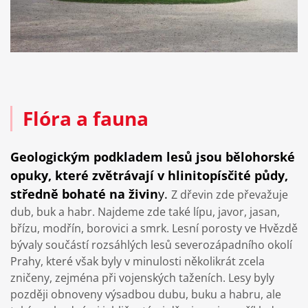
Flóra a fauna
Geologickým podkladem lesů jsou bělohorské
opuky, které zvětrávají v hlinitopísčité půdy,
středně bohaté na živin
y.
Z dřevin zde převažuje
dub, buk a habr. Najdeme zde také lípu, javor, jasan,
břízu, modřín, borovici a smrk. Lesní porosty ve Hvězdě
bývaly součástí rozsáhlých lesů severozápadního okolí
Prahy, které však byly v minulosti několikrát zcela
zničeny, zejména při vojenských taženích. Lesy byly
později obnoveny výsadbou dubu, buku a habru, ale