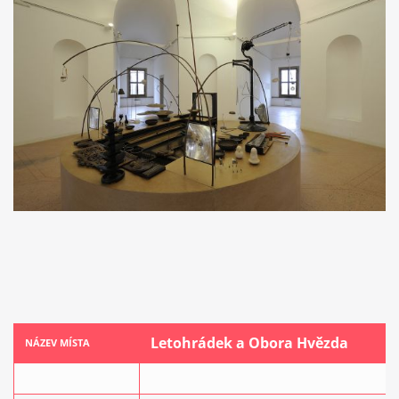
Letohrádek a Obora Hvězda
NÁZEV MÍSTA