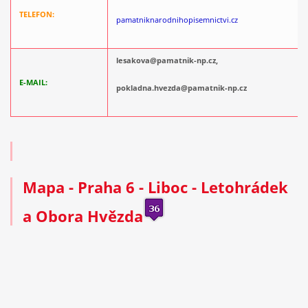
TELEFON:
pamatniknarodnihopisemnictvi.cz
lesakova@pamatnik-np.cz,
E-MAIL:
pokladna.hvezda@pamatnik-np.cz
Mapa
- Praha 6 - Liboc - Letohrádek
a Obora Hvězda