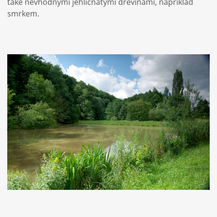
také nevhodnými jehličnatými dřevinami, například
smrkem.