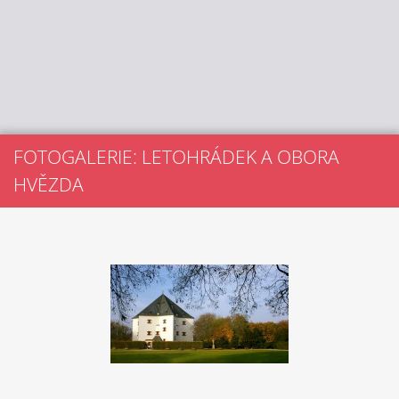
FOTOGALERIE: LETOHRÁDEK A OBORA
HVĚZDA