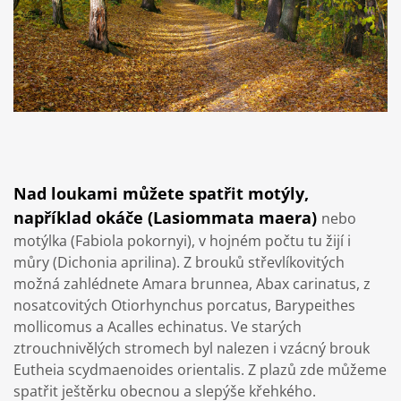
Nad loukami můžete spatřit motýly,
například okáče (Lasiommata maera)
nebo
motýlka (Fabiola pokornyi), v hojném počtu tu žijí i
můry (Dichonia aprilina). Z brouků střevlíkovitých
možná zahlédnete Amara brunnea, Abax carinatus, z
nosatcovitých Otiorhynchus porcatus, Barypeithes
mollicomus a Acalles echinatus. Ve starých
ztrouchnivělých stromech byl nalezen i vzácný brouk
Eutheia scydmaenoides orientalis. Z plazů zde můžeme
spatřit ještěrku obecnou a slepýše křehkého.