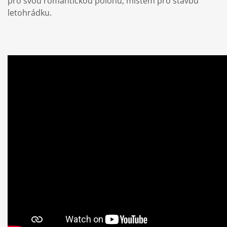
pro svou romantickou polohu, místem pro stavbu
letohrádku.