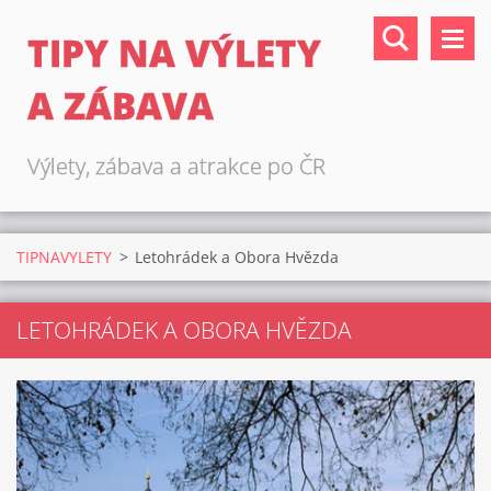
TIPY NA VÝLETY
A ZÁBAVA
Výlety, zábava a atrakce po ČR
TIPNAVYLETY
>
Letohrádek a Obora Hvězda
LETOHRÁDEK A OBORA HVĚZDA