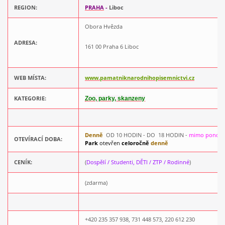
REGION:
PRAHA
-
Liboc
Obora Hvězda
ADRESA:
161 00 Praha 6 Liboc
WEB MÍSTA:
www.pamatniknarodnihopisemnictvi.cz
KATEGORIE:
Zoo, parky, skanzeny
Denně
OD 10 HODIN - DO 18 HODIN -
mimo ponděl
OTEVÍRACÍ DOBA:
Park
otevřen
celoročně
denně
CENÍK:
(
Dospělí / Studenti, DĚTI / ZTP / Rodinné
)
(zdarma)
+420 235 357 938, 731 448 573, 220 612 230