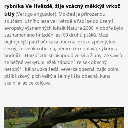
rybníka Ve Hvězdě, žije vzácný měkkýš vrkoč
útlý
(Vertigo angustior). Mokřad je přirozenou
součástí lužního lesa ve Hvězdě a řadí se do území
evropsky významných lokalit Natura 2000. V oboře bylo
zaznamenáno hnízdění asi 60 druhů ptáků. Mezi
nejhojnější patří pěnkava obecná, drozd zpěvný, kos
černý, červenka obecná, pěnice černohlavá, sýkory a
budníčci. Hnízdí zde strakapoud velký a žluny. Ze savců
se běžně vyskytuje ježek západní, rejsek obecný,
netopýři, bělozubka šedá, veverka obecná, zajíc polní,
plšík lískový, plch velký a šelmy liška obecná, kuna
skalní a lasice kolčava.