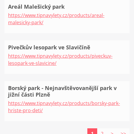
Areál Malešický park
https://www.tipnavylety.cz/products/areal-
malesicky-park/
Pivečkův lesopark ve Slavičíně
https://www.tipnavylety.cz/products/piveckuv-
lesopark-ve-slavicine/
Borský park - Nejnavštěvovanější park v
jižní části Plzně
https://www.tipnavylety.cz/products/borsky-park-
hriste-pro-deti/
1
2
>
>>