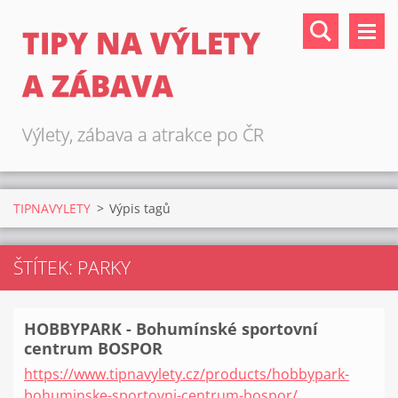
TIPY NA VÝLETY
A ZÁBAVA
Výlety, zábava a atrakce po ČR
TIPNAVYLETY
>
Výpis tagů
ŠTÍTEK: PARKY
HOBBYPARK - Bohumínské sportovní
centrum BOSPOR
https://www.tipnavylety.cz/products/hobbypark-
bohuminske-sportovni-centrum-bospor/