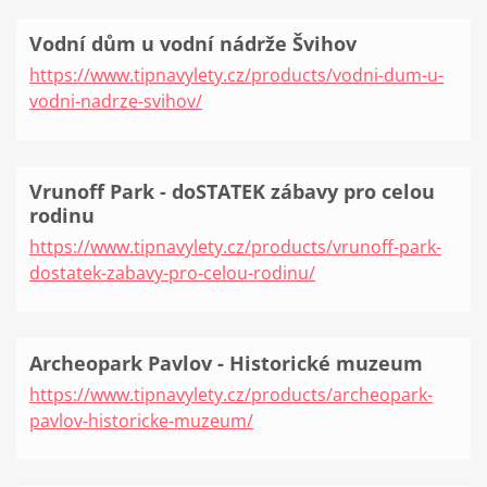
Vodní dům u vodní nádrže Švihov
https://www.tipnavylety.cz/products/vodni-dum-u-
vodni-nadrze-svihov/
Vrunoff Park - doSTATEK zábavy pro celou
rodinu
https://www.tipnavylety.cz/products/vrunoff-park-
dostatek-zabavy-pro-celou-rodinu/
Archeopark Pavlov - Historické muzeum
https://www.tipnavylety.cz/products/archeopark-
pavlov-historicke-muzeum/