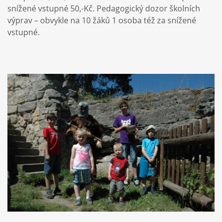
snížené vstupné 50,-Kč. Pedagogický dozor školních
výprav – obvykle na 10 žáků 1 osoba též za snížené
vstupné.