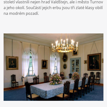
století vlastnili nejen hrad Valdštejn, ale i město Turnov
a jeho okolí. Součástí jejich erbu jsou tři zlaté klasy obilí
na modrém pozadí.