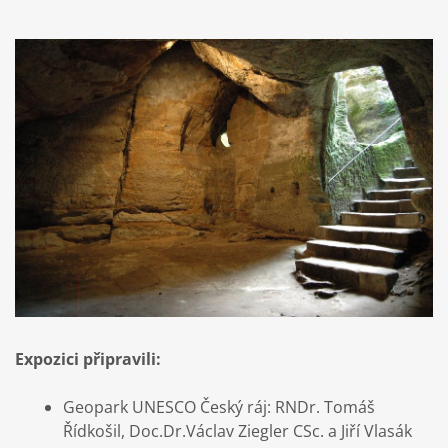
Expozici připravili:
Geopark UNESCO Český ráj: RNDr. Tomáš
Řídkošil, Doc.Dr.Václav Ziegler CSc. a Jiří Vlasák