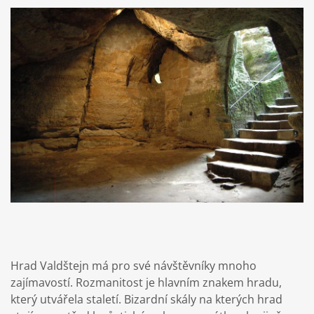
Hrad Valdštejn má pro své návštěvníky mnoho
zajímavostí. Rozmanitost je hlavním znakem hradu,
který utvářela staletí. Bizardní skály na kterých hrad