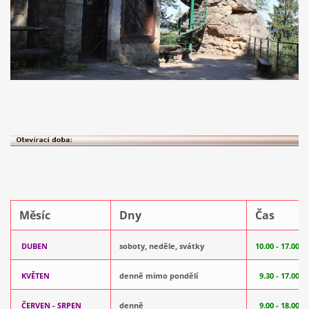
Měsíc
Dny
Čas
DUBEN
soboty, neděle, svátky
10.00 - 17.00
KVĚTEN
denně mimo pondělí
9.30 - 17.00
ČERVEN - SRPEN
denně
9.00 - 18.00