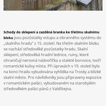
Schody do sklepení a zazděná branka ke třetímu skalnímu
jsou pozůstatky vstupu a obranného systému do
bloku
„skalního hradu” z 15. století. Na třetím skalním bloku
se nachází středověké pozůstatky hradu. Skalní
sklepení, středověká hradní lednice, ruiny, které
ohraničují nerovná nádvoříčka a staleté borovice, tvoří
romantické kulisy místa. Při úpravách v 19. století byla
na konci hradu vybudována vyhlídka na Trosky a blízké
skalní město. Pro návštěvníky jsou připraveny expozice
v romantickém paláci, vybudovaném na starobylém
středověkém paláci pánů z Valdštejna.