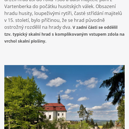
Vartenberka do počátku husitských válek. Obsazení
hradu husity, loupeživými rytíři, časté střídání majitelů
v 15. století, bylo příčinou, že se hrad původně
ostrožný rozdělil na hrady dva.
V zadní části se oddělil
tzv. typický skalní hrad s komplikovaným vstupem zdola na
vrchol skalní plošiny.