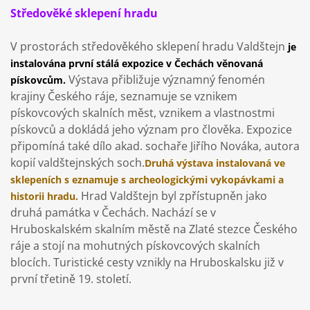
Středověké sklepení hradu
V prostorách středověkého sklepení hradu Valdštejn
je
instalována první stálá expozice v Čechách věnovaná
Výstava přibližuje významný fenomén
pískovcům.
krajiny Českého ráje, seznamuje se vznikem
pískovcových skalních měst, vznikem a vlastnostmi
pískovců a dokládá jeho význam pro člověka. Expozice
připomíná také dílo akad. sochaře Jiřího Nováka, autora
kopií valdštejnských soch.
Druhá výstava instalovaná ve
sklepeních s eznamuje s archeologickými vykopávkami a
Hrad Valdštejn byl zpřístupněn jako
historii hradu.
druhá památka v Čechách. Nachází se v
Hruboskalském skalním městě na Zlaté stezce Českého
ráje a stojí na mohutných pískovcových skalních
blocích. Turistické cesty vznikly na Hruboskalsku již v
první třetině 19. století.