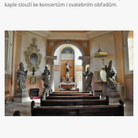
kaple slouží ke koncertům i svatebním obřadům.