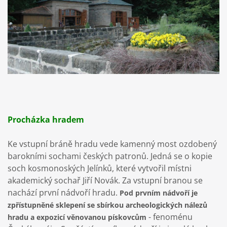
Procházka hradem
Ke vstupní bráně hradu vede kamenný most ozdobený
barokními sochami českých patronů. Jedná se o kopie
soch kosmonoských Jelínků, které vytvořil místni
akademický sochař Jiří Novák. Za vstupní branou se
nachází první nádvoří hradu.
Pod prvním nádvoří je
zpřístupněné sklepení se sbírkou archeologických nálezů
- fenoménu
hradu a expozicí věnovanou pískovcům