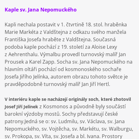
Kaple sv. Jana Nepomuckého
Kapli nechala postavit v 1. čtvrtině 18. stol. hraběnka
Marie Markéta z Valdštejna z odkazu svého manžela
Františka Josefa hraběte z Valdštejna. Současná
podoba kaple pochází z 19. století za Aloise Lexy
z Aehrenthalu. Výmalbu provedl turnovský malíř Jan
Prousek a Karel Zapp. Socha sv. Jana Nepomuckého na
hlavním oltáři pochází od kosmonoského sochaře
Josefa Jiřího Jelínka, autorem obrazu tohoto světce je
pravděpodobně turnovský malíř Jan Jiří Hertl.
V interiéru kaple se nacházejí originály soch, které zhotovil
z Kosmonos a původně byly součástí
Josef Jiří Jelínek
barokní výzdoby mostů. Sochy představují české
patrony.Jedná se o: sv. Ludmilu, sv. Václava, sv. Jana
Nepomuckého, sv. Vojtěcha, sv. Markétu, sv. Walburgu,
sv. Prokopa, sv. Víta, sv. Josefa a bl. Ivana. Prostory