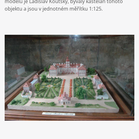
modelů je Ladislav Koutský, bývalý kastelán tohoto
objektu a jsou v jednotném měřítku 1:125.