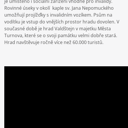
je umístěno i sociální zařízení vhodné pro invalidy.
Rovinné úseky v okolí kaple sv. Jana Nepomuckého
umožňují projížďky s invalidním vozíkem. Psům na
vodítku je vstup do vnějších prostor hradu dovolen. V
současné době je hrad Valdštejn v majetku Města
Turnova, které se o svoji památku velmi dobře stará.
Hrad navštěvuje ročně více než 60.000 turistů.