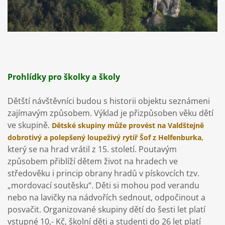
Prohlídky pro školky a školy
Dětští návštěvníci budou s historii objektu seznámeni
zajímavým způsobem. Výklad je přizpůsoben věku dětí
ve skupině.
Dětské skupiny může provést na Valdštejně
dobrotivý a polepšený loupeživý rytíř Šof z Helfenburka,
který se na hrad vrátil z 15. století. Poutavým
způsobem přiblíží dětem život na hradech ve
středověku i princip obrany hradů v pískovcích tzv.
„mordovací soutěsku“. Děti si mohou pod verandu
nebo na lavičky na nádvořích sednout, odpočinout a
posvačit. Organizované skupiny dětí do šesti let platí
vstupné 10,- Kč, školní děti a studenti do 26 let platí