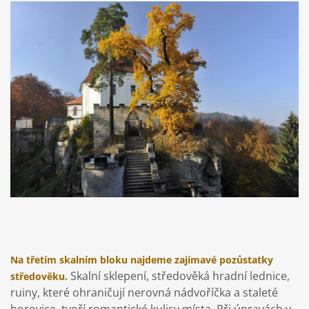
Na třetím skalním bloku najdeme zajímavé pozůstatky
Skalní sklepení, středověká hradní lednice,
středověku.
ruiny, které ohraničují nerovná nádvoříčka a staleté
borovice, tvoří romantické kulisy místa. Při úpravách v