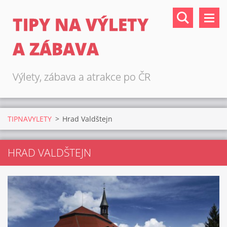
TIPY NA VÝLETY
A ZÁBAVA
Výlety, zábava a atrakce po ČR
TIPNAVYLETY
>
Hrad Valdštejn
HRAD VALDŠTEJN