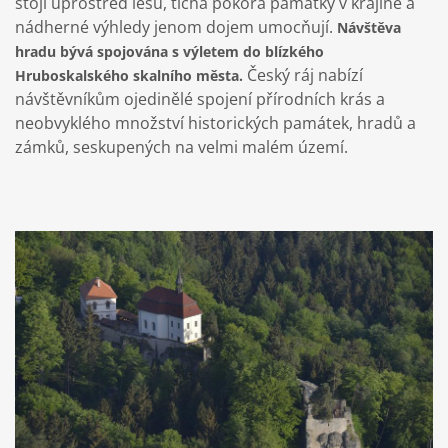
stojí uprostřed lesů, tichá pokora památky v krajině a
nádherné výhledy jenom dojem umocňují.
Návštěva
hradu bývá spojována s výletem do blízkého
Český ráj nabízí
Hruboskalského skalního města.
návštěvníkům ojedinělé spojení přírodních krás a
neobvyklého množství historických památek, hradů a
zámků, seskupených na velmi malém území.