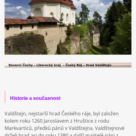
Historie a současnost
Valdštejn, nejstarší hrad Českého ráje, byl založen
kolem roku 1260 Jaroslavem z Hruštice z rodu
Markvarticů, předků pánů v Valdštejna. Valdštejnové
drželi hrad asi do roku 1380 a další majitelé páni z