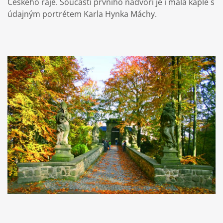
Českého ráje. Součástí prvního nádvoří je i malá kaple s
údajným portrétem Karla Hynka Máchy.