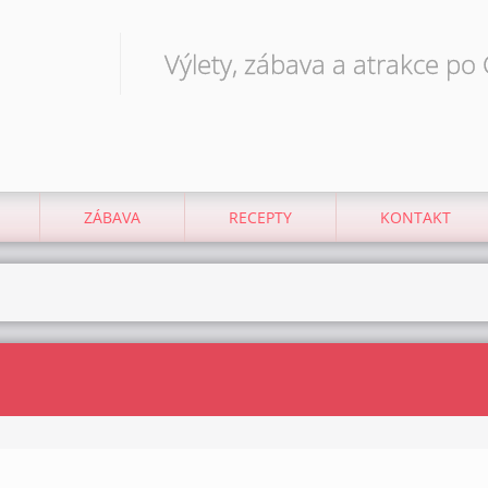
Výlety, zábava a atrakce po
ZÁBAVA
RECEPTY
KONTAKT
N