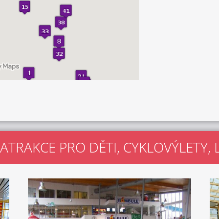
 ATRAKCE PRO DĚTI, CYKLOVÝLETY,