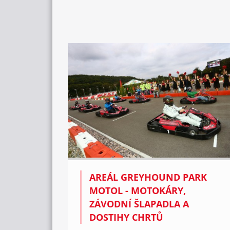
AREÁL GREYHOUND PARK
MOTOL - MOTOKÁRY,
ZÁVODNÍ ŠLAPADLA A
DOSTIHY CHRTŮ