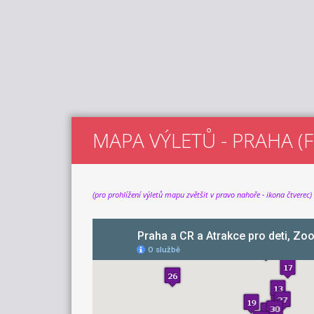
MAPA VÝLETŮ - PRAHA (F
(pro prohlížení výletů mapu zvětšit v pravo nahoře - ikona čtverec)