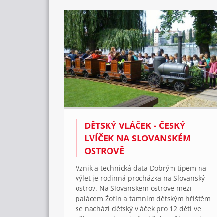
DĚTSKÝ VLÁČEK - ČESKÝ
LVÍČEK NA SLOVANSKÉM
OSTROVĚ
Vznik a technická data Dobrým tipem na
výlet je rodinná procházka na Slovanský
ostrov. Na Slovanském ostrově mezi
palácem Žofín a tamním dětským hřištěm
se nachází dětský vláček pro 12 dětí ve