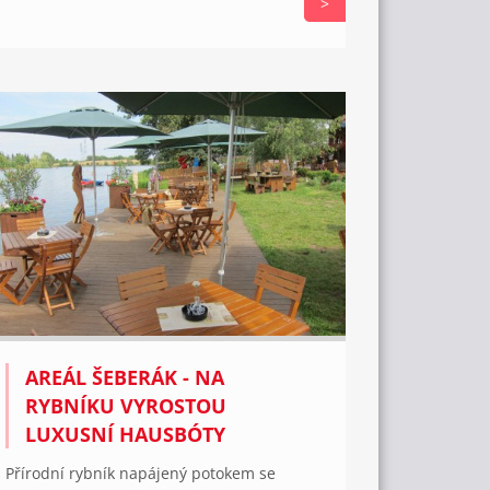
>
AREÁL ŠEBERÁK - NA
RYBNÍKU VYROSTOU
LUXUSNÍ HAUSBÓTY
Přírodní rybník napájený potokem se