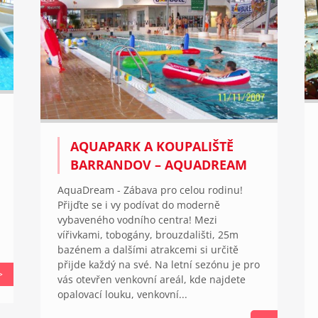
AQUAPARK A KOUPALIŠTĚ
BARRANDOV – AQUADREAM
AquaDream - Zábava pro celou rodinu!
Přijďte se i vy podívat do moderně
vybaveného vodního centra! Mezi
vířivkami, tobogány, brouzdališti, 25m
bazénem a dalšími atrakcemi si určitě
přijde každý na své. Na letní sezónu je pro
>
vás otevřen venkovní areál, kde najdete
opalovací louku, venkovní...