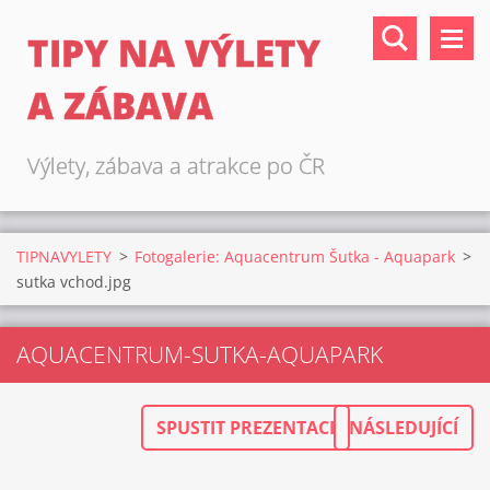
TIPY NA VÝLETY
A ZÁBAVA
Výlety, zábava a atrakce po ČR
TIPNAVYLETY
>
Fotogalerie: Aquacentrum Šutka - Aquapark
>
sutka vchod.jpg
AQUACENTRUM-SUTKA-AQUAPARK
SPUSTIT PREZENTACI
NÁSLEDUJÍCÍ