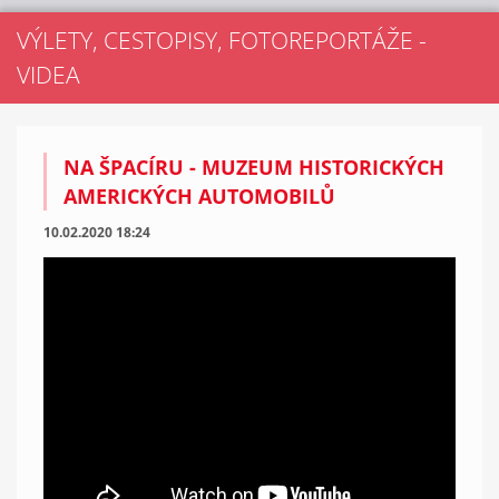
VÝLETY, CESTOPISY, FOTOREPORTÁŽE -
VIDEA
NA ŠPACÍRU - MUZEUM HISTORICKÝCH
AMERICKÝCH AUTOMOBILŮ
10.02.2020 18:24