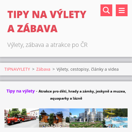
TIPY NA VÝLETY
A ZÁBAVA
Výlety, zábava a atrakce po ČR
TIPNAVYLETY
>
Zábava
>
Výlety, cestopisy, články a videa
Tipy na výlety
-
Atrakce pro děti, hrady a zámky, jeskyně a muzea,
aquaparky a lázně