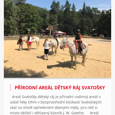
PŘÍRODNÍ AREÁL DĚTSKÝ RÁJ SVATOŠKY
Areál Svatošky dětský ráj je přírodní rodinný areál v
údolí řeky Ohře v bezprostřední blízkosti Svatošských
skal na místě opředeném dávnými mýty, pro něž si
místo oblíbil i věhlasný básník J. W. Goethe. Areál