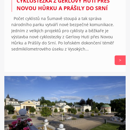
CYKLOSTEZKA Z GERLOVY HUTI PŘES
NOVOU HŮRKU A PRÁŠILY DO SRNÍ
Počet cyklistů na Šumavě stoupá a tak správa
národního parku vytváří nové bezpečné komunikace.
Jedním z velkých projektů pro cyklisty a běžkaře je
výstavba nové cyklostezky z Gerlovy Huti přes Novou
Hůrku a Prášily do Srní. Po loňském dokončení téměř
sedmikilometrového úseku z Vysokých...
>