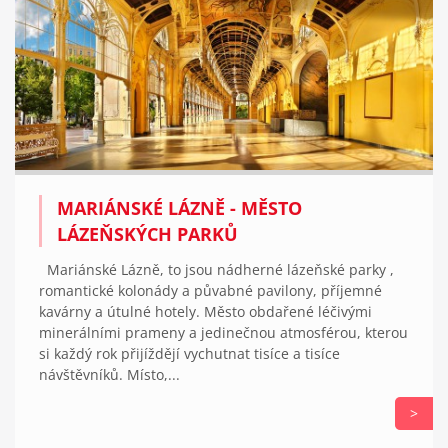
MARIÁNSKÉ LÁZNĚ - MĚSTO
LÁZEŇSKÝCH PARKŮ
Mariánské Lázně, to jsou nádherné lázeňské parky ,
romantické kolonády a půvabné pavilony, příjemné
kavárny a útulné hotely. Město obdařené léčivými
minerálními prameny a jedinečnou atmosférou, kterou
si každý rok přijíždějí vychutnat tisíce a tisíce
návštěvníků. Místo,...
>