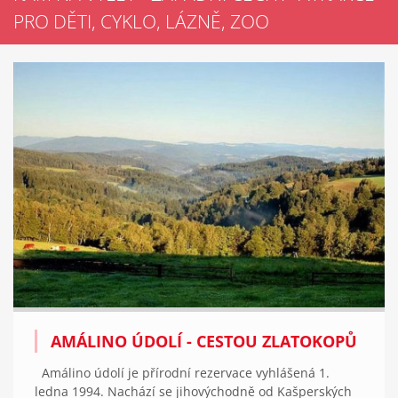
PRO DĚTI, CYKLO, LÁZNĚ, ZOO
AMÁLINO ÚDOLÍ - CESTOU ZLATOKOPŮ
Amálino údolí je přírodní rezervace vyhlášená 1.
ledna 1994. Nachází se jihovýchodně od Kašperských