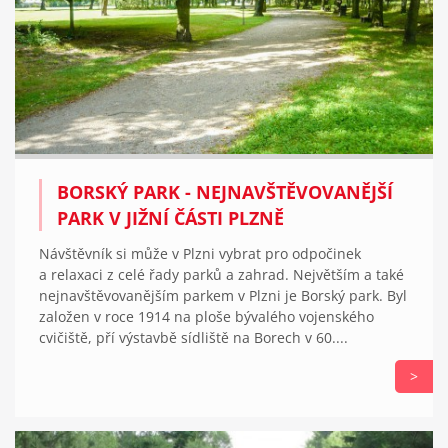
BORSKÝ PARK - NEJNAVŠTĚVOVANĚJŠÍ
PARK V JIŽNÍ ČÁSTI PLZNĚ
Návštěvník si může v Plzni vybrat pro odpočinek
a relaxaci z celé řady parků a zahrad. Největším a také
nejnavštěvovanějším parkem v Plzni je Borský park. Byl
založen v roce 1914 na ploše bývalého vojenského
cvičiště, pří výstavbě sídliště na Borech v 60....
>