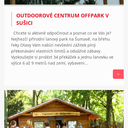
OUTDOOROVÉ CENTRUM OFFPARK V
SUŠICI
Chcete si aktivně odpočinout a poznat co ve Vás je?
Nejhezčí přírodní lanový park na Šumavě, na břehu
řeky Otavy Vám nabízí nevšední zážitek plný
překonávání vlastních limitů a odvážné zábavy.
Vyzkoušejte si prolézt 34 překážek a jednu lanovku ve
výšce 6 až 9 metrů nad zemí, vybaveni...
>