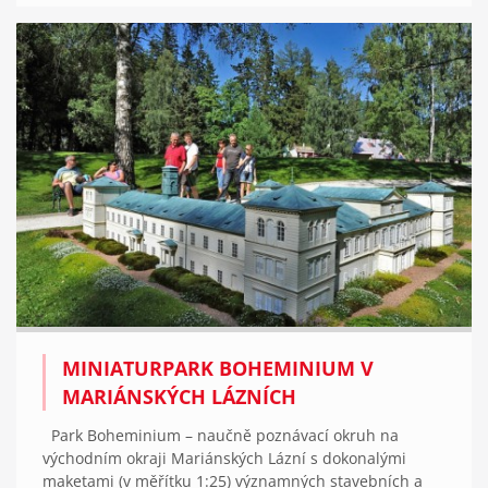
MINIATURPARK BOHEMINIUM V
MARIÁNSKÝCH LÁZNÍCH
Park Boheminium – naučně poznávací okruh na
východním okraji Mariánských Lázní s dokonalými
maketami (v měřítku 1:25) významných stavebních a