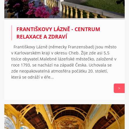
FRANTIŠKOVY LÁZNĚ - CENTRUM
RELAXACE A ZDRAVÍ
Františkovy Lázně (německy Franzensbad) jsou město
v Karlovarském kraji v okresu Cheb. Žije zde asi 5,5
tisíce obyvatel.Malebné lázeňské městečko, založené v
roce 1793, se nachází na západě Česka. Uchovala se
zde neopakovatelná atmosféra počátku 20. století,
která se odráží v éře...
>