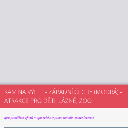
KAM NA VÝLET - ZÁPADNÍ ČECHY (MODRÁ) -
ATRAKCE PRO DĚTI, LÁZNĚ, ZOO
(pro prohlížení výletů mapu zvětšit v pravo nahoře - ikona čtverec)