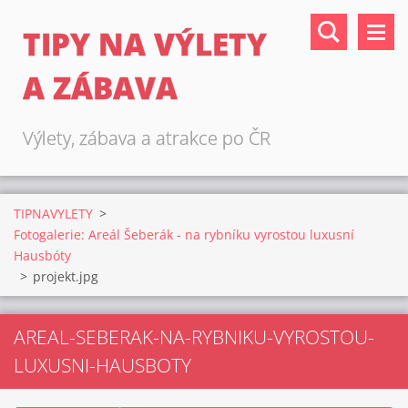
TIPY NA VÝLETY
A ZÁBAVA
Výlety, zábava a atrakce po ČR
TIPNAVYLETY
>
Fotogalerie: Areál Šeberák - na rybníku vyrostou luxusní
Hausbóty
>
projekt.jpg
AREAL-SEBERAK-NA-RYBNIKU-VYROSTOU-
LUXUSNI-HAUSBOTY