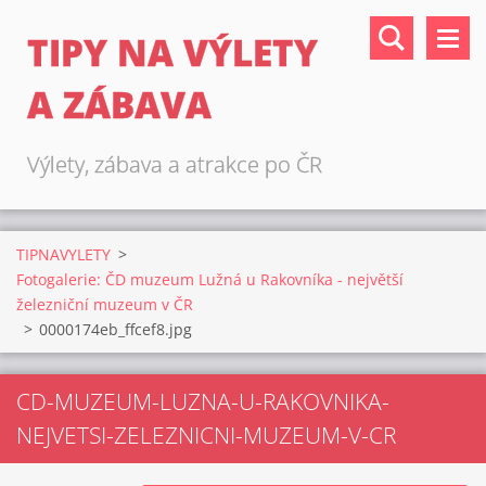
TIPY NA VÝLETY
A ZÁBAVA
Výlety, zábava a atrakce po ČR
TIPNAVYLETY
>
Fotogalerie: ČD muzeum Lužná u Rakovníka - největší
železniční muzeum v ČR
>
0000174eb_ffcef8.jpg
CD-MUZEUM-LUZNA-U-RAKOVNIKA-
NEJVETSI-ZELEZNICNI-MUZEUM-V-CR