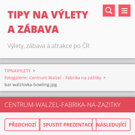
TIPY NA VÝLETY
A ZÁBAVA
Výlety, zábava a atrakce po ČR
TIPNAVYLETY
>
Fotogalerie: Centrum Walzel - Fabrika na zážitky
>
bar walzlovka-bowling.jpg
CENTRUM-WALZEL-FABRIKA-NA-ZAZITKY
PŘEDCHOZÍ
SPUSTIT PREZENTACI
NÁSLEDUJÍCÍ