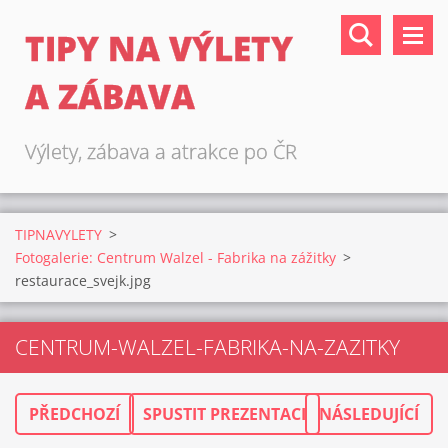
TIPY NA VÝLETY
A ZÁBAVA
Výlety, zábava a atrakce po ČR
TIPNAVYLETY
>
Fotogalerie: Centrum Walzel - Fabrika na zážitky
>
restaurace_svejk.jpg
CENTRUM-WALZEL-FABRIKA-NA-ZAZITKY
PŘEDCHOZÍ
SPUSTIT PREZENTACI
NÁSLEDUJÍCÍ