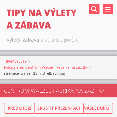
TIPY NA VÝLETY
A ZÁBAVA
Výlety, zábava a atrakce po ČR
TIPNAVYLETY
>
Fotogalerie: Centrum Walzel - Fabrika na zážitky
>
strelnice_walzel_25m_strelba24.jpg
CENTRUM-WALZEL-FABRIKA-NA-ZAZITKY
PŘEDCHOZÍ
SPUSTIT PREZENTACI
NÁSLEDUJÍCÍ