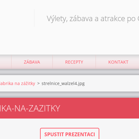
Výlety, zábava a atrakce po
ZÁBAVA
RECEPTY
KONTAKT
abrika na zážitky
>
strelnice_walzel4.jpg
KA-NA-ZAZITKY
SPUSTIT PREZENTACI