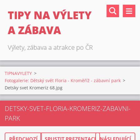
TIPY NA VÝLETY
A ZÁBAVA
Výlety, zábava a atrakce po ČR
TIPNAVYLETY
>
Fotogalerie: Dětský svět Floria - Kroměříž - zábavní park
>
Detsky svet Kromeriz 68.jpg
DETSKY-SVET-FLORIA-KROMERIZ-ZABAVNI-
PARK
PŘEDCHOZÍ
SPUSTIT PREZENTACI
NÁSLEDUJÍCÍ