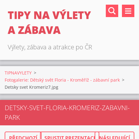
TIPY NA VÝLETY
A ZÁBAVA
Výlety, zábava a atrakce po ČR
TIPNAVYLETY
>
Fotogalerie: Dětský svět Floria - Kroměříž - zábavní park
>
Detsky svet Kromeriz7.jpg
DETSKY-SVET-FLORIA-KROMERIZ-ZABAVNI-
PARK
PŘEDCHOZÍ
SPUSTIT PREZENTACI
NÁSLEDUJÍCÍ