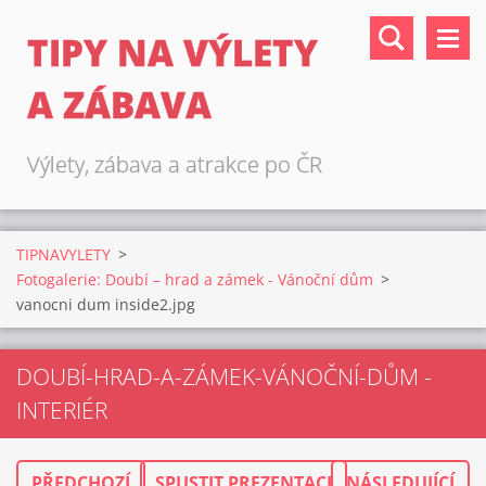
TIPY NA VÝLETY
A ZÁBAVA
Výlety, zábava a atrakce po ČR
TIPNAVYLETY
>
Fotogalerie: Doubí – hrad a zámek - Vánoční dům
>
vanocni dum inside2.jpg
DOUBÍ-HRAD-A-ZÁMEK-VÁNOČNÍ-DŮM -
INTERIÉR
PŘEDCHOZÍ
SPUSTIT PREZENTACI
NÁSLEDUJÍCÍ