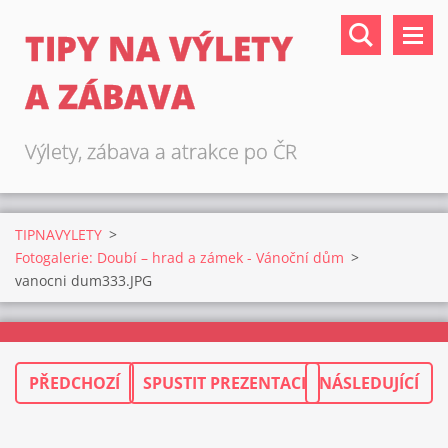
TIPY NA VÝLETY
A ZÁBAVA
Výlety, zábava a atrakce po ČR
TIPNAVYLETY
>
Fotogalerie: Doubí – hrad a zámek - Vánoční dům
>
vanocni dum333.JPG
PŘEDCHOZÍ
SPUSTIT PREZENTACI
NÁSLEDUJÍCÍ