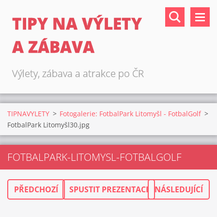
TIPY NA VÝLETY
A ZÁBAVA
Výlety, zábava a atrakce po ČR
TIPNAVYLETY
>
Fotogalerie: FotbalPark Litomyšl - FotbalGolf
>
FotbalPark Litomyšl30.jpg
FOTBALPARK-LITOMYSL-FOTBALGOLF
PŘEDCHOZÍ
SPUSTIT PREZENTACI
NÁSLEDUJÍCÍ