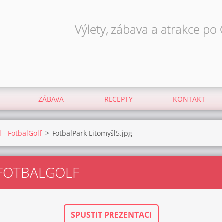
Výlety, zábava a atrakce po
ZÁBAVA
RECEPTY
KONTAKT
 - FotbalGolf
>
FotbalPark Litomyšl5.jpg
-FOTBALGOLF
SPUSTIT PREZENTACI