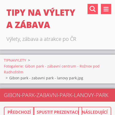
TIPY NA VÝLETY
A ZÁBAVA
Výlety, zábava a atrakce po ČR
TIPNAVYLETY
>
Fotogalerie: Gibon park - zábavní centrum - Rožnov pod
Radhoštěm
>
Gibon park - zabavni park - lanovy park.jpg
GIBON-PARK-ZABAVNI-PARK-LANOVY-PARK
PŘEDCHOZÍ
SPUSTIT PREZENTACI
NÁSLEDUJÍCÍ