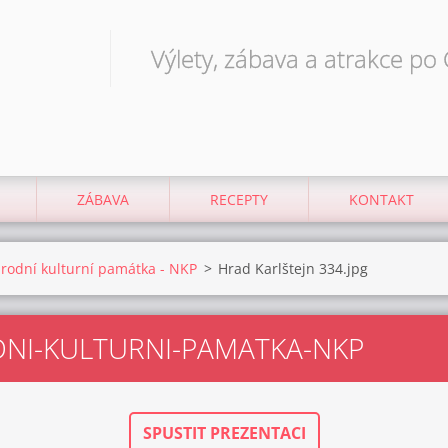
Výlety, zábava a atrakce po
ZÁBAVA
RECEPTY
KONTAKT
národní kulturní památka - NKP
>
Hrad Karlštejn 334.jpg
DNI-KULTURNI-PAMATKA-NKP
SPUSTIT PREZENTACI