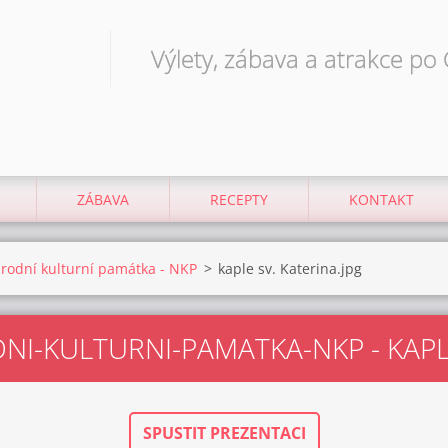
Výlety, zábava a atrakce po
ZÁBAVA
RECEPTY
KONTAKT
národní kulturní památka - NKP
>
kaple sv. Katerina.jpg
NI-KULTURNI-PAMATKA-NKP - KAPL
SPUSTIT PREZENTACI