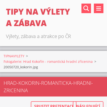
TIPY NA VÝLETY
A ZÁBAVA
Výlety, zábava a atrakce po ČR
TIPNAVYLETY
>
Fotogalerie: Hrad Kokořín - romantická hradní zřícenina
>
20050720_kokorin.jpg
HRAD-KOKORIN-ROMANTICKA-HRADNI-
ZRICENINA
SPUSTIT PREZENTACI
NÁSLEDUJÍCÍ