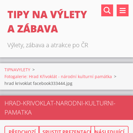
TIPY NA VÝLETY
A ZÁBAVA
Výlety, zábava a atrakce po ČR
TIPNAVYLETY
>
Fotogalerie: Hrad Křivoklát - národní kulturní památka
>
hrad krivoklat facebook333444.jpg
HRAD-KRIVOKLAT-NARODNI-KULTURNI-
PAMATKA
PŘEDCHOZÍ
SPUSTIT PREZENTACI
NÁSLEDUJÍCÍ