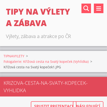
TIPY NA VÝLETY
A ZÁBAVA
Výlety, zábava a atrakce po ČR
TIPNAVYLETY
>
Fotogalerie: Křížová cesta na Svatý kopeček (Vyhlídka)
>
Křížová cesta na Svatý kopeček1.JPG
KRIZOVA-CESTA-NA-SVATY-KOPECEK-
VYHLIDKA
SPUSTIT PREZENTACI
NÁSLEDUJÍCÍ