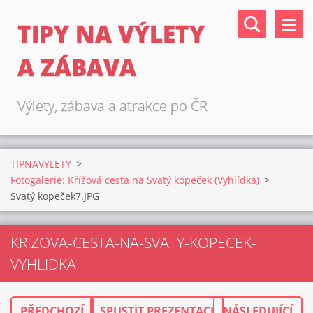
TIPY NA VÝLETY
A ZÁBAVA
Výlety, zábava a atrakce po ČR
TIPNAVYLETY
>
Fotogalerie: Křížová cesta na Svatý kopeček (Vyhlídka)
>
Svatý kopeček7.JPG
KRIZOVA-CESTA-NA-SVATY-KOPECEK-
VYHLIDKA
PŘEDCHOZÍ
SPUSTIT PREZENTACI
NÁSLEDUJÍCÍ