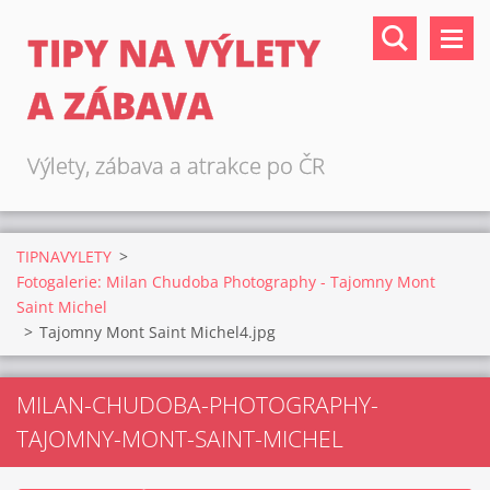
TIPY NA VÝLETY
A ZÁBAVA
Výlety, zábava a atrakce po ČR
TIPNAVYLETY
>
Fotogalerie: Milan Chudoba Photography - Tajomny Mont
Saint Michel
>
Tajomny Mont Saint Michel4.jpg
MILAN-CHUDOBA-PHOTOGRAPHY-
TAJOMNY-MONT-SAINT-MICHEL