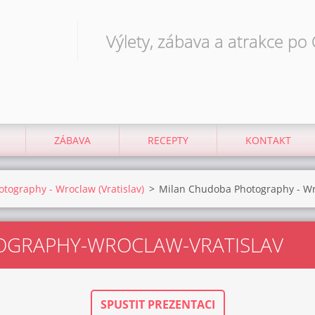
Výlety, zábava a atrakce po
ZÁBAVA
RECEPTY
KONTAKT
tography - Wroclaw (Vratislav)
>
Milan Chudoba Photography - Wr
OGRAPHY-WROCLAW-VRATISLAV
SPUSTIT PREZENTACI