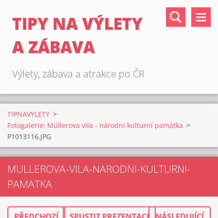
TIPY NA VÝLETY
A ZÁBAVA
Výlety, zábava a atrakce po ČR
TIPNAVYLETY
>
Fotogalerie: Müllerova vila - národní kulturní památka
>
P1013116.JPG
MULLEROVA-VILA-NARODNI-KULTURNI-
PAMATKA
PŘEDCHOZÍ
SPUSTIT PREZENTACI
NÁSLEDUJÍCÍ