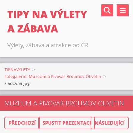
TIPY NA VÝLETY
A ZÁBAVA
Výlety, zábava a atrakce po ČR
TIPNAVYLETY
>
Fotogalerie: Muzeum a Pivovar Broumov-Olivětín
>
sladovna.jpg
MUZEUM-A-PIVOVAR-BROUMOV-OLIVETIN
PŘEDCHOZÍ
SPUSTIT PREZENTACI
NÁSLEDUJÍCÍ