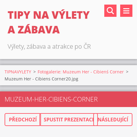
TIPY NA VÝLETY
A ZÁBAVA
Výlety, zábava a atrakce po ČR
TIPNAVYLETY
>
Fotogalerie: Muzeum Her - Cibienś Corner
>
Muzeum Her - Cibiens Corner20.jpg
MUZEUM-HER-CIBIENS-CORNER
PŘEDCHOZÍ
SPUSTIT PREZENTACI
NÁSLEDUJÍCÍ