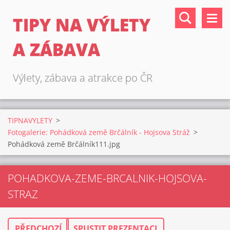
TIPY NA VÝLETY
A ZÁBAVA
Výlety, zábava a atrakce po ČR
TIPNAVYLETY
>
Fotogalerie: Pohádková země Brčálník - Hojsova Stráž
>
Pohádková země Brčálník111.jpg
POHADKOVA-ZEME-BRCALNIK-HOJSOVA-
STRAZ
PŘEDCHOZÍ
SPUSTIT PREZENTACI