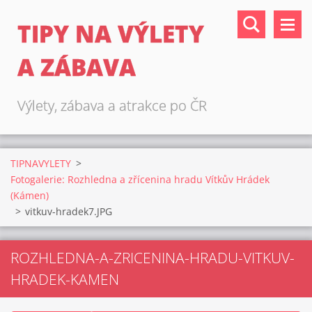
TIPY NA VÝLETY
A ZÁBAVA
Výlety, zábava a atrakce po ČR
TIPNAVYLETY
>
Fotogalerie: Rozhledna a zřícenina hradu Vítkův Hrádek
(Kámen)
>
vitkuv-hradek7.JPG
ROZHLEDNA-A-ZRICENINA-HRADU-VITKUV-
HRADEK-KAMEN