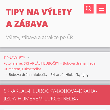
TIPY NA VÝLETY
A ZÁBAVA
Výlety, zábava a atrakce po ČR
TIPNAVYLETY
>
Fotogalerie: SKI AREÁL HLUBOČKY – Bobová dráha, Jízda
Humerem, Lukostřelba
>
Bobová dráha hlubočky - Ski areál Hlubočky4.jpg
SKI-AREAL-HLUBOCKY-BOBOVA-DRAHA-
JIZDA-HUMEREM-LUKOSTRELBA