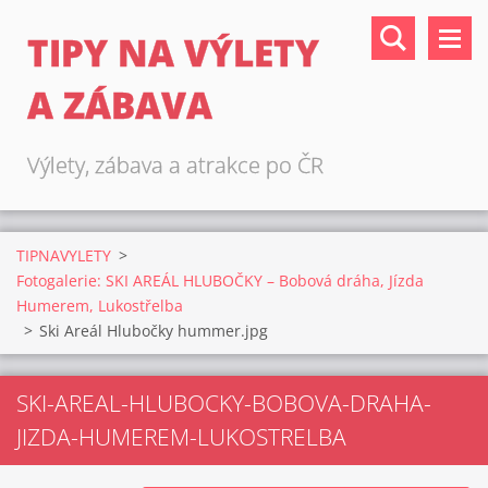
TIPY NA VÝLETY
A ZÁBAVA
Výlety, zábava a atrakce po ČR
TIPNAVYLETY
>
Fotogalerie: SKI AREÁL HLUBOČKY – Bobová dráha, Jízda
Humerem, Lukostřelba
>
Ski Areál Hlubočky hummer.jpg
SKI-AREAL-HLUBOCKY-BOBOVA-DRAHA-
JIZDA-HUMEREM-LUKOSTRELBA