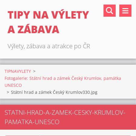
TIPY NA VÝLETY
A ZÁBAVA
Výlety, zábava a atrakce po ČR
TIPNAVYLETY
>
Fotogalerie: Státní hrad a zámek Český Krumlov, památka
UNESCO
>
Státní hrad a zámek Český Krumlov330.jpg
STATNI-HRAD-A-ZAMEK-CESKY-KRUMLOV-
PAMATKA-UNESCO