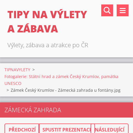
TIPY NA VÝLETY
A ZÁBAVA
Výlety, zábava a atrakce po ČR
TIPNAVYLETY
>
Fotogalerie: Státní hrad a zámek Český Krumlov, památka
UNESCO
>
Zámek Český Krumlov - Zámecká zahrada u fontány.jpg
ZÁMECKÁ ZAHRADA
PŘEDCHOZÍ
SPUSTIT PREZENTACI
NÁSLEDUJÍCÍ