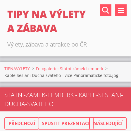
TIPY NA VÝLETY
A ZÁBAVA
Výlety, zábava a atrakce po ČR
TIPNAVYLETY
>
Fotogalerie: Státní zámek Lemberk
>
Kaple Seslání Ducha svatého - více Panoramatické foto.jpg
STATNI-ZAMEK-LEMBERK - KAPLE-SESLANI-
DUCHA-SVATEHO
PŘEDCHOZÍ
SPUSTIT PREZENTACI
NÁSLEDUJÍCÍ