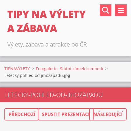
TIPY NA VÝLETY
A ZÁBAVA
Výlety, zábava a atrakce po ČR
TIPNAVYLETY
>
Fotogalerie: Státní zámek Lemberk
>
Letecký pohled od jihozápadu.jpg
LETECKY-POHLED-OD-JIHOZAPADU
PŘEDCHOZÍ
SPUSTIT PREZENTACI
NÁSLEDUJÍCÍ