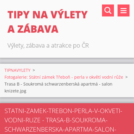
TIPY NA VÝLETY
A ZÁBAVA
Výlety, zábava a atrakce po ČR
TIPNAVYLETY
>
Fotogalerie: Státní zámek Třeboň - perla v okvětí vodní růže
>
Trasa B - Soukromá schwarzenberská apartmá - salon
knizete.jpg
STATNI-ZAMEK-TREBON-PERLA-V-OKVETI-
VODNI-RUZE - TRASA-B-SOUKROMA-
SCHWARZENBERSKA-APARTMA-SALON-