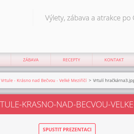
Výlety, zábava a atrakce po
ZÁBAVA
RECEPTY
KONTAKT
 Vrtule - Krásno nad Bečvou - Velké Meziříčí
>
Vrtulí hračkárna3.jp
RTULE-KRASNO-NAD-BECVOU-VELKE-
SPUSTIT PREZENTACI