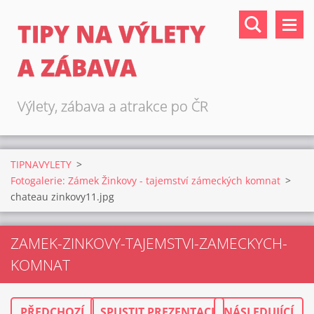
TIPY NA VÝLETY
A ZÁBAVA
Výlety, zábava a atrakce po ČR
TIPNAVYLETY
>
Fotogalerie: Zámek Žinkovy - tajemství zámeckých komnat
>
chateau zinkovy11.jpg
ZAMEK-ZINKOVY-TAJEMSTVI-ZAMECKYCH-
KOMNAT
PŘEDCHOZÍ
SPUSTIT PREZENTACI
NÁSLEDUJÍCÍ