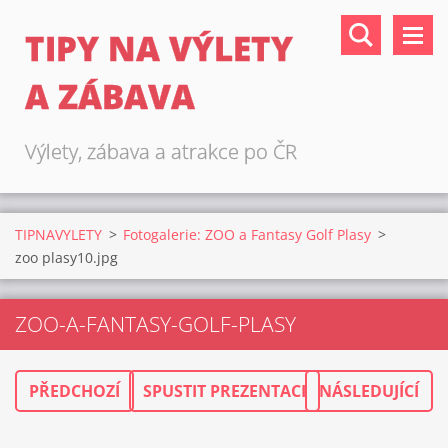
TIPY NA VÝLETY
A ZÁBAVA
Výlety, zábava a atrakce po ČR
TIPNAVYLETY
>
Fotogalerie: ZOO a Fantasy Golf Plasy
>
zoo plasy10.jpg
ZOO-A-FANTASY-GOLF-PLASY
PŘEDCHOZÍ
SPUSTIT PREZENTACI
NÁSLEDUJÍCÍ