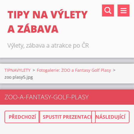
TIPY NA VÝLETY
A ZÁBAVA
Výlety, zábava a atrakce po ČR
TIPNAVYLETY
>
Fotogalerie: ZOO a Fantasy Golf Plasy
>
zoo plasy5.jpg
ZOO-A-FANTASY-GOLF-PLASY
PŘEDCHOZÍ
SPUSTIT PREZENTACI
NÁSLEDUJÍCÍ