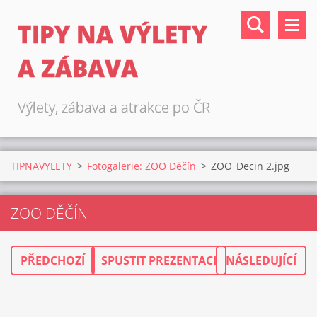
TIPY NA VÝLETY
A ZÁBAVA
Výlety, zábava a atrakce po ČR
TIPNAVYLETY
>
Fotogalerie: ZOO Děčín
>
ZOO_Decin 2.jpg
ZOO DĚČÍN
PŘEDCHOZÍ
SPUSTIT PREZENTACI
NÁSLEDUJÍCÍ