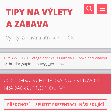
TIPY NA VÝLETY
A ZÁBAVA
Výlety, zábava a atrakce po ČR
TIPNAVYLETY
>
Fotogalerie: ZOO Ohrada Hluboká nad Vltavou
>
bradac_supinoploutvy_-_Jerhotova.jpg
ZOO-OHRADA-HLUBOKA-NAD-VLTAVOU -
BRADAC-SUPINOPLOUTVY
PŘEDCHOZÍ
SPUSTIT PREZENTACI
NÁSLEDUJÍCÍ